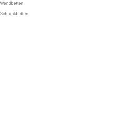
Wandbetten
Schrankbetten
Multifunktionsmöbel
The Creator Hub
Projekte
Blog
Kundenservice
Versand & Lieferung
Zahlungsarten
FAQ
Kontakt
Haendler