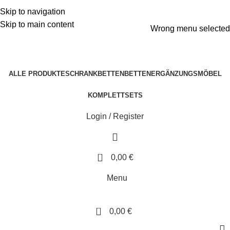
ADD ANYTHING HERE OR JUST REMOVE IT…
Skip to navigation
Skip to main content
Wrong menu selected
ALLE PRODUKTE
SCHRANKBETTEN
BETTEN
ERGÄNZUNGSMÖBEL
KOMPLETTSETS
Login / Register
0
0,00
€
Menu
0
0,00
€