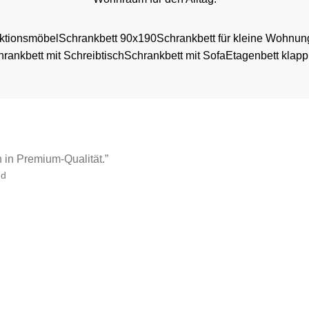
nktionsmöbel
Schrankbett 90x190
Schrankbett für kleine Wohnu
rankbett mit Schreibtisch
Schrankbett mit Sofa
Etagenbett klapp
in Premium-Qualität.”
nd