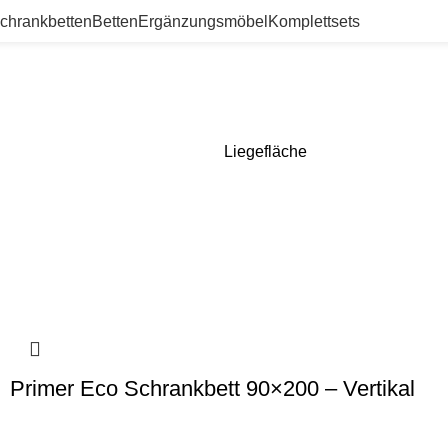
chrankbetten
Betten
Ergänzungsmöbel
Komplettsets
Liegefläche
Primer Eco Schrankbett 90×200 – Vertikal